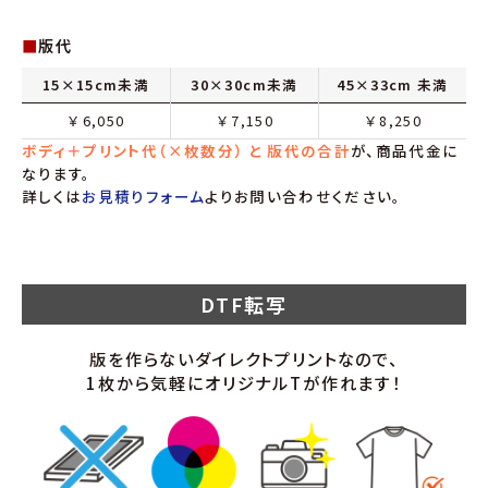
■
版代
15×15cm未満
30×30cm未満
45×33cm 未満
￥
6,050
￥
7,150
￥
8,250
ボディ＋プリント代（×枚数分） と 版代の合計
が、商品代金に
なります。
詳しくは
お見積りフォーム
よりお問い合わせください。
DTF転写
版を作らないダイレクトプリントなので、
1枚から気軽にオリジナルTが作れます！