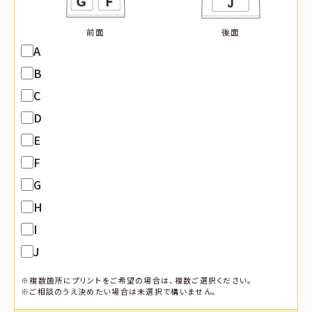
前面
後面
A
B
C
D
E
F
G
H
I
J
※複数箇所にプリントをご希望の場合は、複数ご選択ください。
※ご相談のうえ決めたい場合は未選択で構いません。