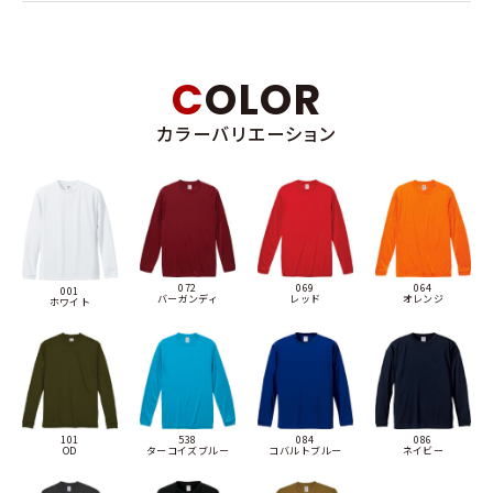
COLOR
カラーバリエーション
072
069
064
001
バーガンディ
レッド
オレンジ
ホワイト
101
538
084
086
OD
ターコイズブルー
コバルトブルー
ネイビー