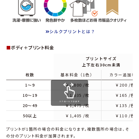
シルクプリントとは？
■
ボディ＋プリント料金
プリントサイズ
上下左右30cm未満
枚数
基本料金（1色）
カラー追加料
1～9
￥
1,800
/枚
￥
200
/色
10～19
￥
1,635
/枚
￥
165
/色
スクロールできます
20～49
￥
1,475
/枚
￥
135
/色
50以上
￥
1,405
/枚
￥
110
/色
プリントが1箇所の場合の料金になります。複数箇所の場合は、そ
の分のプリント料金が加算されます。