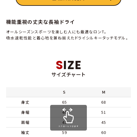
機能重視の丈夫な長袖ドライ
オールシーズンスポーツを楽しむ人にも最適なロンT。
吸水速乾性能と着心地を兼ね揃えたドライシルキータッチモデル。
SIZE
サイズチャート
S
M
身丈
65
68
身幅
48
51
肩幅
43
45
スクロールできます
袖丈
59
60