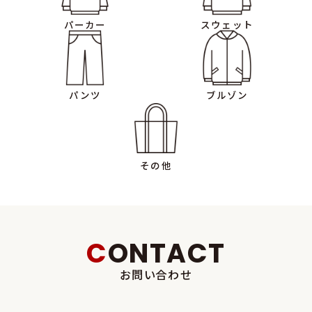
するものとします。
パーカー
スウェット
■個人情報の第三者提供■
当社は、法令に基づく場合等、正当な理由によらない限り、事前に本
人の同意を得ることなく、個人情報を第三者に開示・提供することは
パンツ
ブルゾン
ありません。
■個人情報の管理■
当社は、個人情報の漏洩、滅失、毀損等を防止するために、個人情報
その他
管理責任者を設置し、十分な安全保護に努め、また、個人情報を正確
に、および最新なものに保つよう、お預かりした個人情報の適切な管
理を行います。
■情報内容の照会、修正または削除■
CONTACT
当社は、ご利用者様が当社にご提供いただいた個人情報の照会、修
お問い合わせ
正または削除を希望される場合は、ご本人であることを確認させて
いただいたうえで、合理的な範囲ですみやかに対応させていただきま