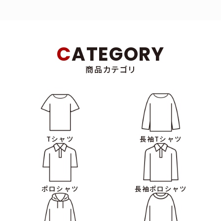
■個人情報の収集・利用■
当社は、以下の目的のため、その範囲内においてのみ、個人情報を収
集・利用いたします。当社による個人情報の収集・利用は、ご利用者
様の自発的な提供によるものであり、ご利用者様が個人情報を提供
CATEGORY
された場合は、当社が本方針に則って個人情報を利用することをご
利用者様が承諾したものとします。
商品カテゴリ
・当社サービスの提供・運営のため
・ユーザーからのお問い合わせに回答するため（本人確認を行うこと
を含む）
・メンテナンス、重要なお知らせなど必要に応じたご連絡のため
・利用規約に違反したユーザーや、不正・不当な目的でサービスを利
用しようとするユーザーの特定をし、ご利用をお断りするため
Tシャツ
長袖Tシャツ
・上記の利用目的に付随する目的
■利用目的の変更■
・当社は、利用目的が変更前と関連性を有すると合理的に認められ
ポロシャツ
長袖ポロシャツ
る場合に限り、個人情報の利用目的を変更するものとします。
・利用目的の変更を行った場合には、変更後の目的について、当社所
定の方法により、ユーザーに通知し、または本ウェブサイト上に公表