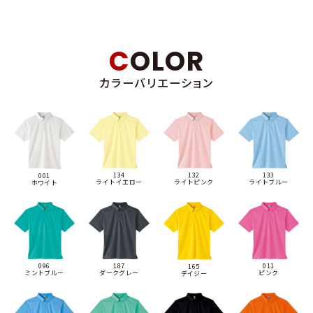
COLOR
カラーバリエーション
134
132
133
001
ライトイエロー
ライトピンク
ライトブルー
ホワイト
096
187
011
165
ミントブルー
ダークグレー
ピンク
デイジー