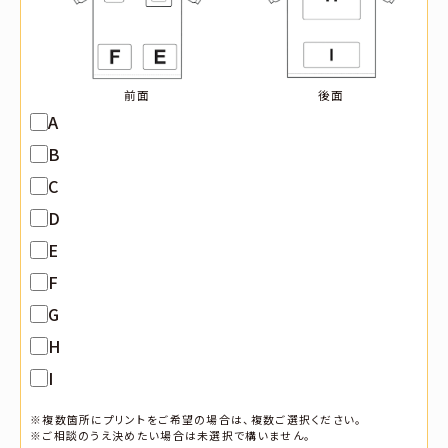
前面
後面
A
B
C
D
E
F
G
H
I
※複数箇所にプリントをご希望の場合は、複数ご選択ください。
※ご相談のうえ決めたい場合は未選択で構いません。