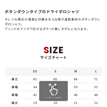
ボタンダウンタイプのドライポロシャツ
キレイな襟元が清潔な印象を与える吸汗速乾素材のボタンダウン
ポロシャツ。
プリントのアイデア広がるポケット無しモデルになります。
SIZE
サイズチャート
SS
S
M
L
身丈
62
65
68
71
身幅
44
47
50
53
肩幅
42
44
46
48
スクロールできます
袖丈
19
20
21
22