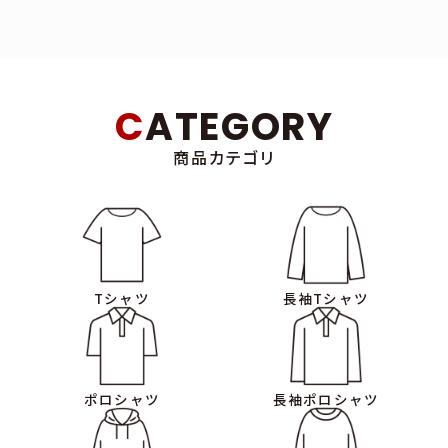
■個人情報の収集・利用■
当社は、以下の目的のため、その範囲内においてのみ、個人情報を収
集・利用いたします。当社による個人情報の収集・利用は、ご利用者
様の自発的な提供によるものであり、ご利用者様が個人情報を提供
CATEGORY
された場合は、当社が本方針に則って個人情報を利用することをご
利用者様が承諾したものとします。
商品カテゴリ
・当社サービスの提供・運営のため
・ユーザーからのお問い合わせに回答するため（本人確認を行うこと
を含む）
・メンテナンス、重要なお知らせなど必要に応じたご連絡のため
・利用規約に違反したユーザーや、不正・不当な目的でサービスを利
用しようとするユーザーの特定をし、ご利用をお断りするため
Tシャツ
長袖Tシャツ
・上記の利用目的に付随する目的
■利用目的の変更■
・当社は、利用目的が変更前と関連性を有すると合理的に認められ
ポロシャツ
長袖ポロシャツ
る場合に限り、個人情報の利用目的を変更するものとします。
・利用目的の変更を行った場合には、変更後の目的について、当社所