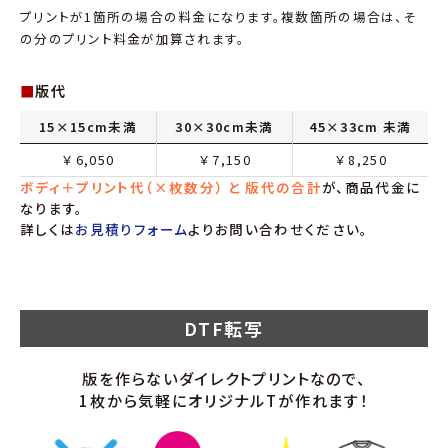
プリントが1箇所の場合の料金になります。複数箇所の場合は、そ
の分のプリント料金が加算されます。
■
版代
15×15cm未満
30×30cm未満
45×33cm 未満
￥
6,050
￥
7,150
￥
8,250
ボディ＋プリント代（×枚数分） と 版代の合計
が、商品代金に
なります。
詳しくは
お見積りフォーム
よりお問い合わせください。
DTF転写
版を作らないダイレクトプリントなので、
1枚から気軽にオリジナルTが作れます！