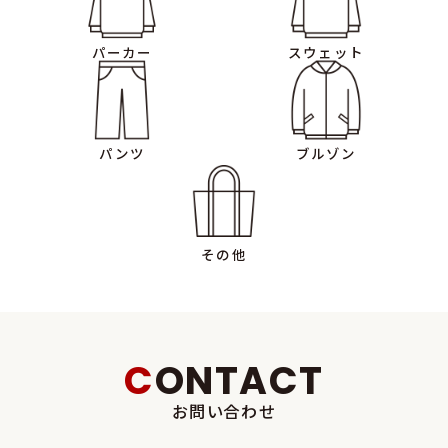
定の方法により、ユーザーに通知し、または本ウェブサイト上に公表
するものとします。
パーカー
スウェット
■個人情報の第三者提供■
当社は、法令に基づく場合等、正当な理由によらない限り、事前に本
人の同意を得ることなく、個人情報を第三者に開示・提供することは
パンツ
ブルゾン
ありません。
■個人情報の管理■
当社は、個人情報の漏洩、滅失、毀損等を防止するために、個人情報
その他
管理責任者を設置し、十分な安全保護に努め、また、個人情報を正確
に、および最新なものに保つよう、お預かりした個人情報の適切な管
理を行います。
■情報内容の照会、修正または削除■
CONTACT
当社は、ご利用者様が当社にご提供いただいた個人情報の照会、修
お問い合わせ
正または削除を希望される場合は、ご本人であることを確認させて
いただいたうえで、合理的な範囲ですみやかに対応させていただきま