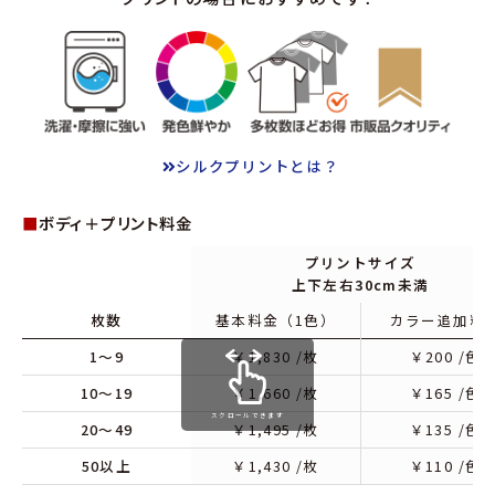
シルクプリントとは？
■
ボディ＋プリント料金
プリントサイズ
上下左右30cm未満
枚数
基本料金（1色）
カラー追加料
1～9
￥
1,830
/枚
￥
200
/色
10～19
￥
1,660
/枚
￥
165
/色
スクロールできます
20～49
￥
1,495
/枚
￥
135
/色
50以上
￥
1,430
/枚
￥
110
/色