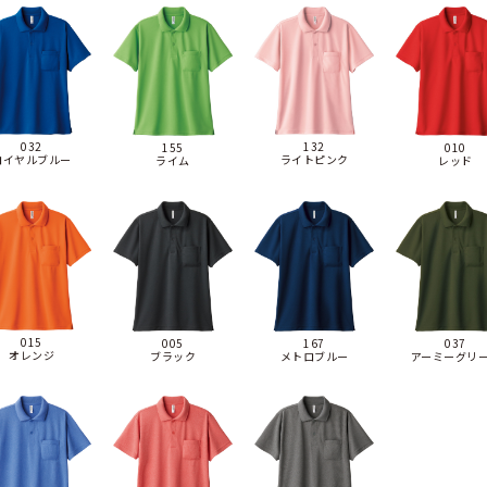
132
032
010
155
ライトピンク
ロイヤルブルー
レッド
ライム
015
005
167
037
オレンジ
ブラック
メトロブルー
アーミーグリ