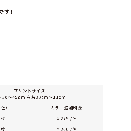
です！
プリントサイズ
下30～45cm 左右30cm～33cm
1色）
カラー追加料金
/枚
￥
275
/色
/枚
￥
200
/色