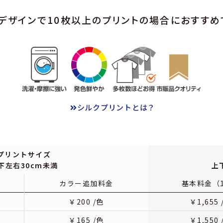
デザインで10枚以上の
プリントの場合におすすめ
シルクプリントとは？
プリントサイズ
下左右30cm未満
上
カラー追加料金
基本料金（
￥
200
/色
￥
1,655
￥
165
/色
￥
1,550