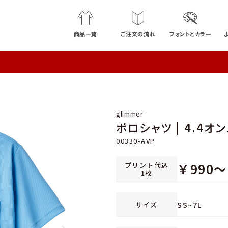
商品一覧
ご注文の流れ
フォントとカラー
glimmer
ポロシャツ | 4.4
00330-AVP
￥
990
～
プリント代込
1枚
SS~7L
サイズ