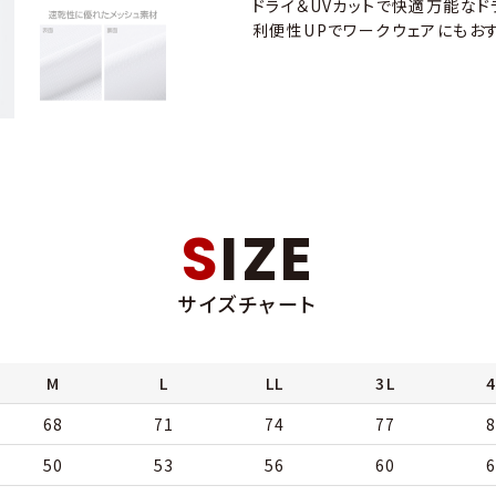
ドライ＆UVカットで快適万能なド
利便性UPでワークウェアにもお
SIZE
サイズチャート
M
L
LL
3L
4
68
71
74
77
8
50
53
56
60
6