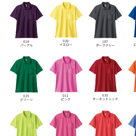
020
014
187
イエロー
パープル
ダークグレー
035
011
025
ガーネットレッド
ピンク
グリーン