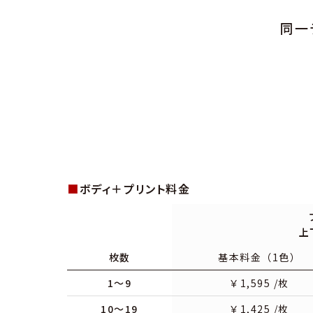
同一
■
ボディ＋プリント料金
上
枚数
基本料金（1色）
1～9
￥
1,595
/枚
10～19
￥
1,425
/枚